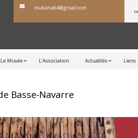

mubana64@gmail.com
Le Musée
L’Association
Actualités
Liens
de Basse-Navarre