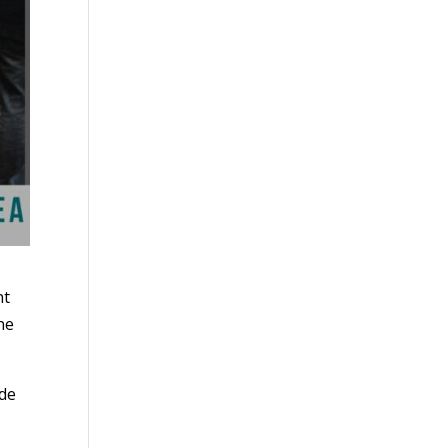
nt
ne
 de