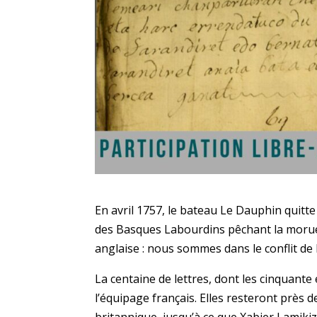
En avril 1757, le bateau Le Dauphin quit
des Basques Labourdins pêchant la morue o
anglaise : nous sommes dans le conflit de 
La centaine de lettres, dont les cinquante
l’équipage français. Elles resteront près d
britannique, jusqu’à ce que Xabier Lamikiz,