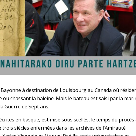
te Bayonne à destination de Louisbourg au Canada où réside
u chassant la baleine. Mais le bateau est saisi par la mari
la Guerre de Sept ans.
 écrites en basque, est mise sous scellés, le temps du procès
e trois siècles enfermées dans les archives de l’Amirauté
 Xarles Videgain et Manuel Padilla, trois universitaires et