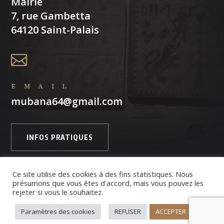
Mairie
7, rue Gambetta
64120 Saint-Palais

EMAIL
mubana64@gmail.com
INFOS PRATIQUES
Ce site utilise des cookies à des fins statistiques. Nous
présumons que vous êtes d'accord, mais vous pouvez les
Copyright © 2026 Amis du Musée de Basse Navarre
rejeter si vous le souhaitez.
Paramètres des cookies
REFUSER
ACCEPTER
Réalisation Isabelle LARRODÉ – Cre@Net64