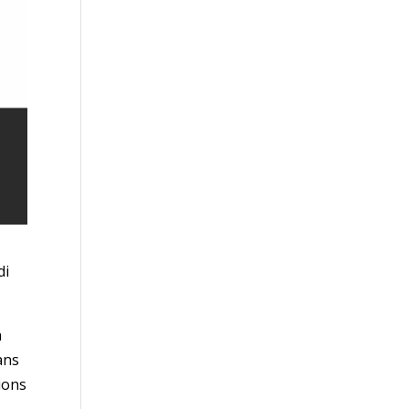
di
n
ans
ions