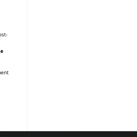
ost-
de
ment