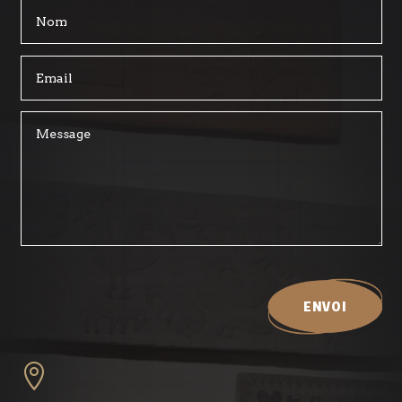
ENVOI
