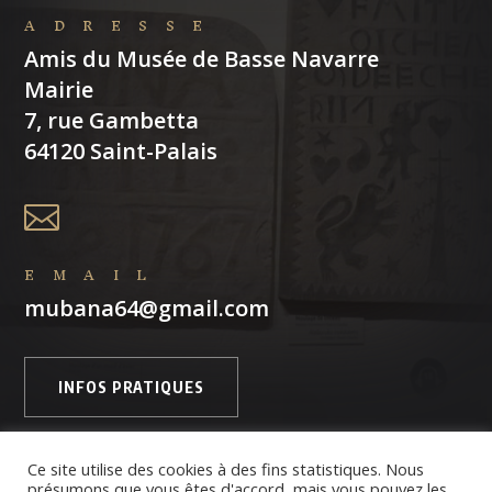
ADRESSE
Amis du Musée de Basse Navarre
Mairie
7, rue Gambetta
64120 Saint-Palais

EMAIL
mubana64@gmail.com
INFOS PRATIQUES
Ce site utilise des cookies à des fins statistiques. Nous
présumons que vous êtes d'accord, mais vous pouvez les